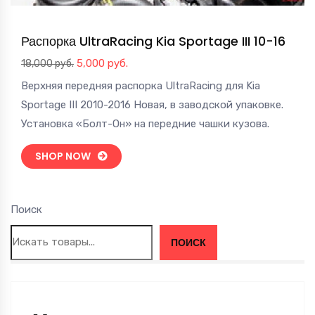
Распорка UltraRacing Kia Sportage III 10-16
Первоначальная
Текущая
5,000
руб.
18,000
руб.
цена
цена:
Верхняя передняя распорка UltraRacing для Kia
составляла
5,000 руб..
Sportage III 2010-2016 Новая, в заводской упаковке.
18,000 руб..
Установка «Болт-Он» на передние чашки кузова.
SHOP NOW
Поиск
ПОИСК