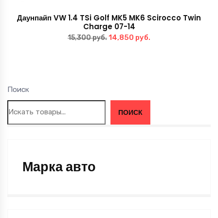
Даунпайп VW 1.4 TSi Golf MK5 MK6 Scirocco Twin
Charge 07-14
Первоначальная
Текущая
14,850
руб.
15,300
руб.
цена
цена:
составляла
14,850 руб..
15,300 руб..
Поиск
ПОИСК
Марка авто