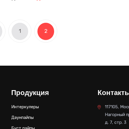
цена
цена:
составляла
16,500 руб..
26,100 руб..
1
2
Продукция
Контакт
Интеркулеры
117105, Мос
Нагорный п
Даунпайпы
д. 7, стр. 3
Буст пайпы