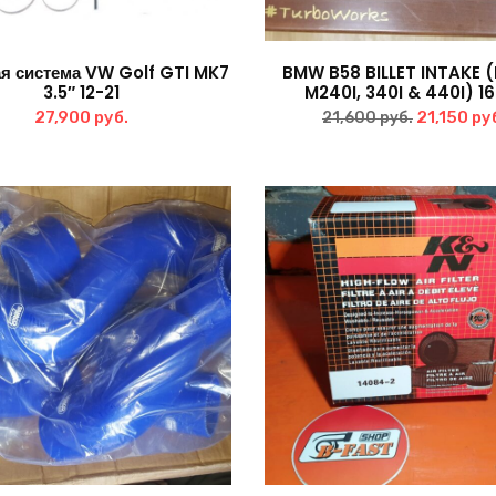
я система VW Golf GTI MK7
BMW B58 BILLET INTAKE (
3.5″ 12-21
M240I, 340I & 440I) 1
Первона
27,900
руб.
21,150
ру
21,600
руб.
цена
составля
21,600 ру