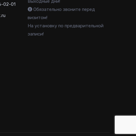
Выходные дни!
6-02-01
Обязательно звоните перед
.ru
визитом!
На установку по предварительной
записи!