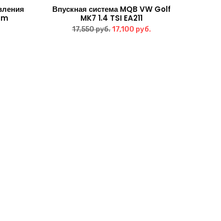
вления
Впускная система MQB VW Golf
mm
MK7 1.4 TSI EA211
Первоначальная
Текущая
17,100
руб.
17,550
руб.
цена
цена:
составляла
17,100 руб..
17,550 руб..