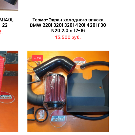
M140I,
Термо-Экран холодного впуска
6-22
BMW 228i 320i 328i 420i 428i F30
N20 2.0 л 12-16
чальная
Текущая
б.
13,500
руб.
цена:
ла
21,150 руб..
б..
-3%