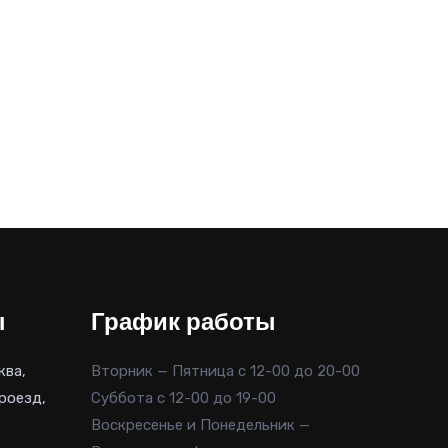
ы
График работы
ква,
Вторник — Пятница с 12-00 до 20-00
роезд,
Суббота с 12-00 до 19-00
Воскресенье и Понедельник —