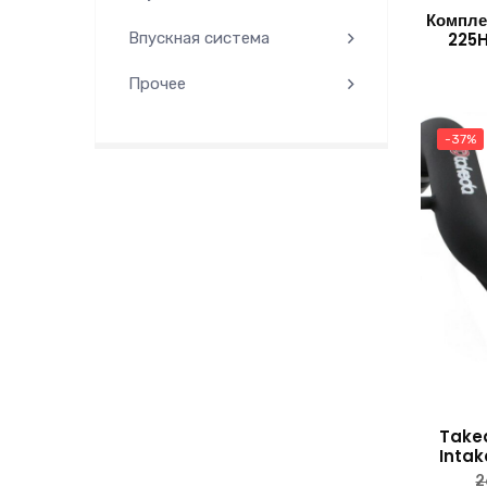
Компле
225
Впускная система
Прочее
-37%
Taked
Intak
2