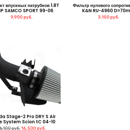
кт впускных патрубков 1.8T
Фильтр нулевого сопроти
HP SAMCO SPORT 99-06
K&N RU-4960 D=70
9,900
руб.
3,150
руб.
a Stage-2 Pro DRY S Air
e System Scion tC 04-10
Первоначальная
Текущая
16,500
руб.
6,100
руб.