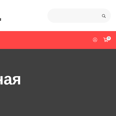
u
0
ная