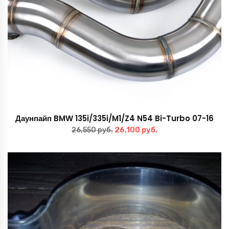
Даунпайп BMW 135i/335i/M1/Z4 N54 Bi-Turbo 07-16
Первоначальная
Текущая
26,100
руб.
26,550
руб.
цена
цена:
составляла
26,100 руб..
26,550 руб..