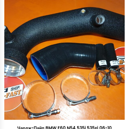
Чардж-Пайп BMW E60 N54 535i 535xi 06-10