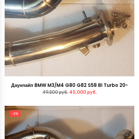
Даунпайп BMW M3/M4 G80 G82 S58 Bi Turbo 20-
Первоначальная
Текущая
45,000
руб.
49,500
руб.
цена
цена:
составляла
45,000 руб..
-2%
49,500 руб..