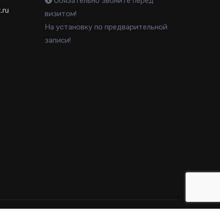
Обязательно звоните перед
.ru
визитом!
На установку по предварительной
записи!