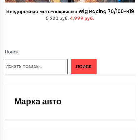
Внедорожная мото-покрышка Wig Racing 70/100-R19
Первоначальная
Текущая
4,999
руб.
5,220
руб.
цена
цена:
составляла
4,999 руб..
5,220 руб..
Поиск
ПОИСК
Марка авто