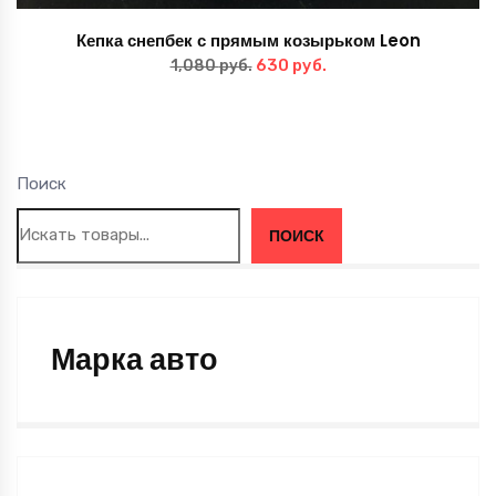
Кепка снепбек с прямым козырьком Leon
Первоначальная
Текущая
630
руб.
1,080
руб.
цена
цена:
составляла
630 руб..
1,080 руб..
Поиск
ПОИСК
Марка авто