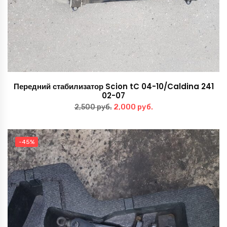
Передний стабилизатор Scion tC 04-10/Caldina 241
02-07
Первоначальная
Текущая
2,000
руб.
2,500
руб.
цена
цена:
составляла
2,000 руб..
-45%
2,500 руб..