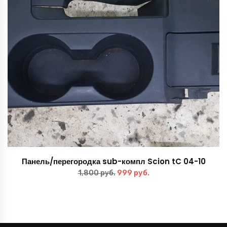
Панель/перегородка sub-компл Scion tC 04-10
Первоначальная
Текущая
999
руб.
1,800
руб.
цена
цена:
составляла
999 руб..
1,800 руб..