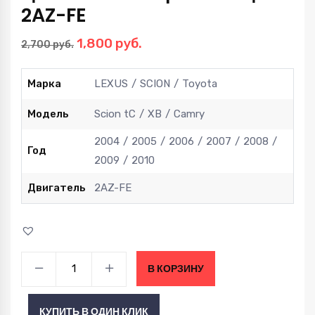
2AZ-FE
Первоначальная
Текущая
1,800
руб.
2,700
руб.
цена
цена:
составляла
1,800 руб..
Марка
LEXUS
SCION
Toyota
2,700 руб..
Модель
Scion tC
XB
Camry
2004
2005
2006
2007
2008
Год
2009
2010
Двигатель
2AZ-FE
Цепь
В КОРЗИНУ
ГРМ
и
КУПИТЬ В ОДИН КЛИК