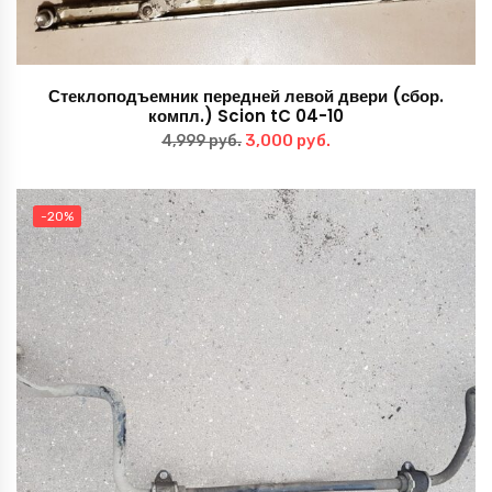
Стеклоподъемник передней левой двери (сбор.
компл.) Scion tC 04-10
Первоначальная
Текущая
3,000
руб.
4,999
руб.
цена
цена:
составляла
3,000 руб..
-20%
4,999 руб..