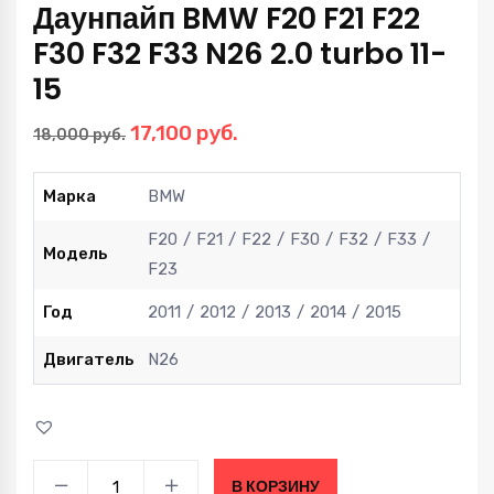
Даунпайп BMW F20 F21 F22
F30 F32 F33 N26 2.0 turbo 11-
15
Первоначальная
Текущая
17,100
руб.
18,000
руб.
цена
цена:
составляла
17,100 руб..
Марка
BMW
18,000 руб..
F20
F21
F22
F30
F32
F33
Модель
F23
Год
2011
2012
2013
2014
2015
Двигатель
N26
Даунпайп
В КОРЗИНУ