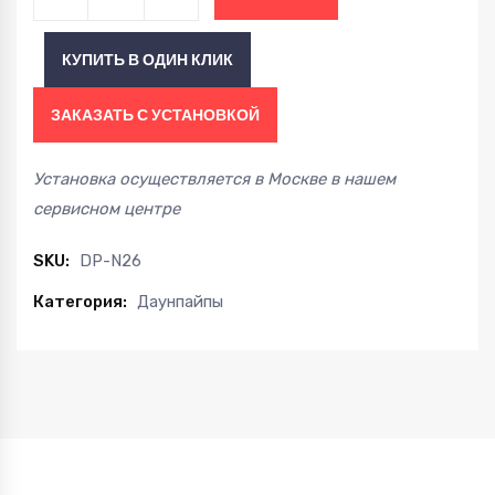
BMW
F20
КУПИТЬ В ОДИН КЛИК
F21
F22
ЗАКАЗАТЬ С УСТАНОВКОЙ
F30
F32
Установка осуществляется в Москве в нашем
F33
сервисном центре
N26
2.0
SKU:
DP-N26
turbo
Категория:
Даунпайпы
11-
15
quantity