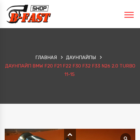
ГЛАВНАЯ
ДАУНПАЙПЫ
ДАУНПАЙП BMW F20 F21 F22 F30 F32 F33 N26 2.0 TURBO
11-15