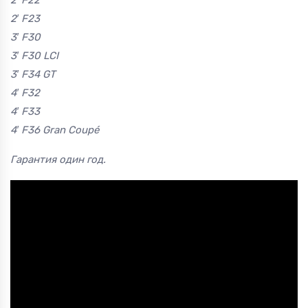
2′ F22
2′ F23
3′ F30
3′ F30 LCI
3′ F34 GT
4′ F32
4′ F33
4′ F36 Gran Coupé
Гарантия один год.