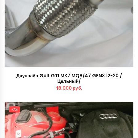
Даунпайп Golf GTI MK7 MQB/A7 GEN3 12-20 /
Цельный/
18,000
руб.
-7%