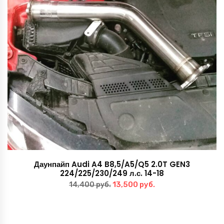
Даунпайп Audi A4 B8,5/A5/Q5 2.0T GEN3
224/225/230/249 л.с. 14-18
Первоначальная
Текущая
13,500
руб.
14,400
руб.
цена
цена:
составляла
13,500 руб..