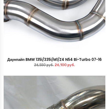
Даунпайп BMW 135i/335i/M1/Z4 N54 Bi-Turbo 07-16
Первоначальная
Текущая
26,100
руб.
26,550
руб.
цена
цена:
составляла
26,100 руб..
26,550 руб..