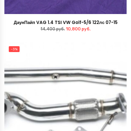
ДаунПайп VAG 1.4 TSI VW Golf-5/6 122лс 07-15
Первоначальная
Текущая
10,800
руб.
14,400
руб.
цена
цена:
составляла
10,800 руб..
-3%
14,400 руб..