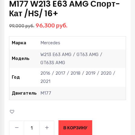
M177 W213 E63 AMG Спорт-
Кат /HS/ 16+
Первоначальная
Текущая
96,300
руб.
99,000
руб.
цена
цена:
составляла
96,300 руб..
Марка
Mercedes
99,000 руб..
W213 E63 AMG
GT63 AMG
Модель
GT63S AMG
2016
2017
2018
2019
2020
Год
2021
Двигатель
M177
Даунпайпы
В КОРЗИНУ
Mercedes-