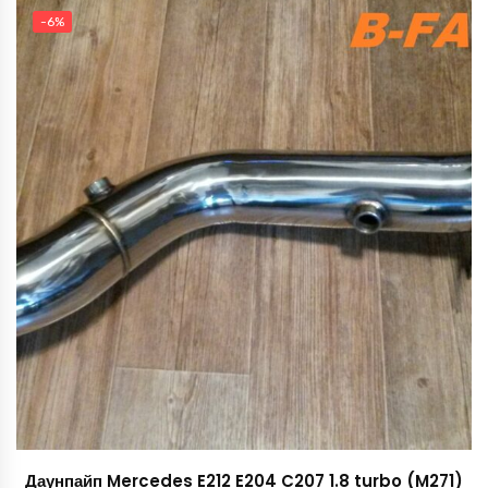
составляла
57,600 руб..
-6%
58,500 руб..
Даунпайп Mercedes E212 E204 C207 1.8 turbo (M271)