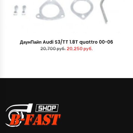
ДаунПайп Audi S3/TT 1.8T quattro 00-06
Первоначальная
Текущая
20,250
руб.
20,700
руб.
цена
цена:
составляла
20,250 руб..
20,700 руб..