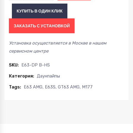
Benz
КУПИТЬ В ОДИН КЛИК
M177
W213
ЗАКАЗАТЬ С УСТАНОВКОЙ
E63
AMG
Установка осуществляется в Москве в нашем
Спорт-
сервисном центре
Кат
/HS/
SKU:
E63-DP B-HS
16+
Категория:
Даунпайпы
quantity
Tags:
E63 AMG
,
E63S
,
GT63 AMG
,
M177