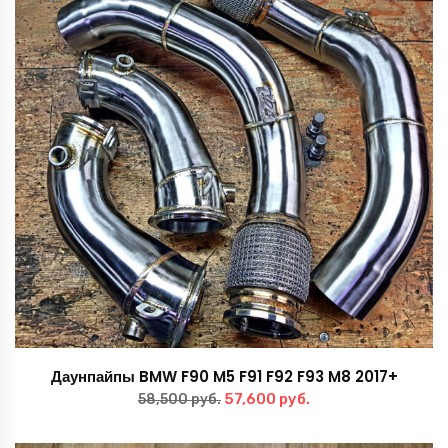
Даунпайпы BMW F90 M5 F91 F92 F93 M8 2017+
Первоначальная
Текущая
57,600
руб.
58,500
руб.
цена
цена: