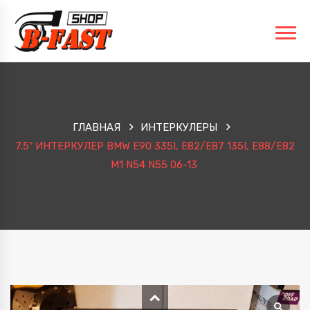
ГЛАВНАЯ
ИНТЕРКУЛЕРЫ
7.5″ ИНТЕРКУЛЕР BMW E90 335I, E82/E87 135I, E88/E82
M1 N54 N55 06-13