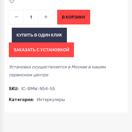
7.5"
В КОРЗИНУ
Интеркулер
BMW
КУПИТЬ В ОДИН КЛИК
E90
335i,
ЗАКАЗАТЬ С УСТАНОВКОЙ
E82/E87
135i,
Установка осуществляется в Москве в нашем
E88/E82
сервисном центре
M1
N54
SKU:
IC-BMW-N54-55
N55
Категория:
Интеркулеры
06-
13
quantity