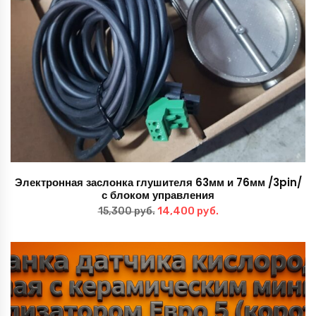
Электронная заслонка глушителя 63мм и 76мм /3pin/
с блоком управления
Первоначальная
Текущая
14,400
руб.
15,300
руб.
цена
цена:
составляла
14,400 руб..
15,300 руб..