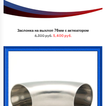
Заслонка на выхлоп 76мм с актюатором
Первоначальная
Текущая
5,400
руб.
6,300
руб.
цена
цена:
составляла
5,400 руб..
6,300 руб..