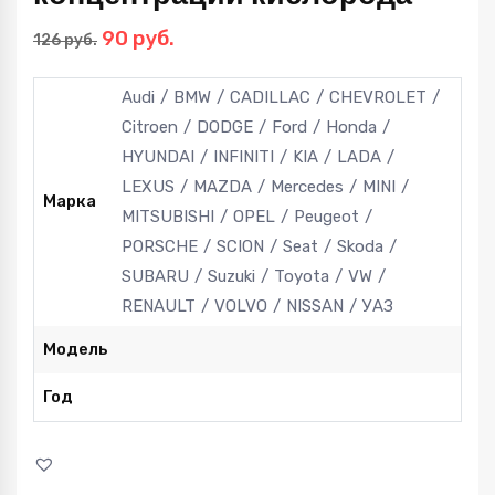
Первоначальная
Текущая
90
руб.
126
руб.
цена
цена:
составляла
90 руб..
Audi
BMW
CADILLAC
CHEVROLET
126 руб..
Citroen
DODGE
Ford
Honda
HYUNDAI
INFINITI
KIA
LADA
LEXUS
MAZDA
Mercedes
MINI
Марка
MITSUBISHI
OPEL
Peugeot
PORSCHE
SCION
Seat
Skoda
SUBARU
Suzuki
Toyota
VW
RENAULT
VOLVO
NISSAN
УАЗ
Модель
Год