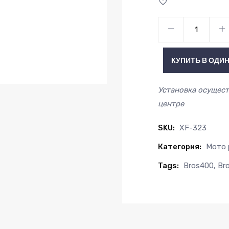
Мото-
Радиатор
HONDA
КУПИТЬ В ОДИН
BROS400
88-
Установка осущест
90,
центре
HONDA
BROS
SKU:
XF-323
650
Категория:
Мото 
NTV650
88-
Tags:
Bros400
,
Br
97
quantity