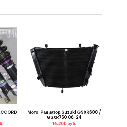
 ACCORD
Мото-Радиатор Suzuki GSXR600 /
GSXR750 06-24
альная
Текущая
б.
16,200
руб.