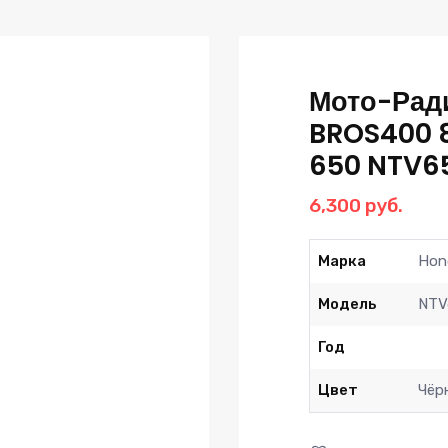
Мото-Рад
BROS400 
650 NTV6
6,300
руб.
Марка
Hon
Модель
NTV
Год
Цвет
Чёр