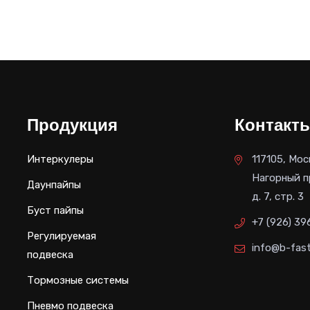
цена
составля
89,100 руб
Продукция
Контакт
Интеркулеры
117105, Мос
Нагорный п
Даунпайпы
д. 7, стр. 3
Буст пайпы
+7 (926) 39
Регулируемая
info@b-fast
подвеска
Тормозные системы
Пневмо подвеска