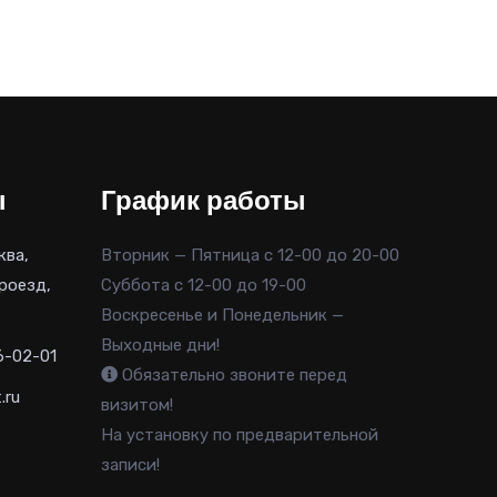
цена:
ла
72,000 руб..
..
ы
График работы
ква,
Вторник — Пятница с 12-00 до 20-00
роезд,
Суббота с 12-00 до 19-00
Воскресенье и Понедельник —
Выходные дни!
6-02-01
Обязательно звоните перед
.ru
визитом!
На установку по предварительной
записи!