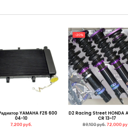
-20%
Радиатор YAMAHA FZ6 600
D2 Racing Street HONDA
04-10
CR 13~17
Первонач
7,200
руб.
72,000
ру
89,100
руб.