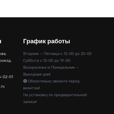
ы
График работы
ква,
Вторник — Пятница с 12-00 до 20-00
роезд,
Суббота с 12-00 до 19-00
Воскресенье и Понедельник —
Выходные дни!
6-02-01
Обязательно звоните перед
.ru
визитом!
На установку по предварительной
записи!