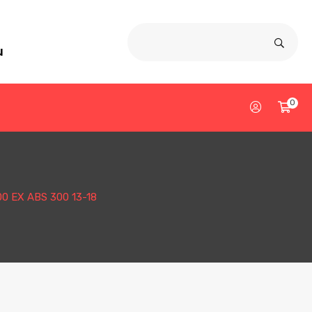
u
0
 EX ABS 300 13-18