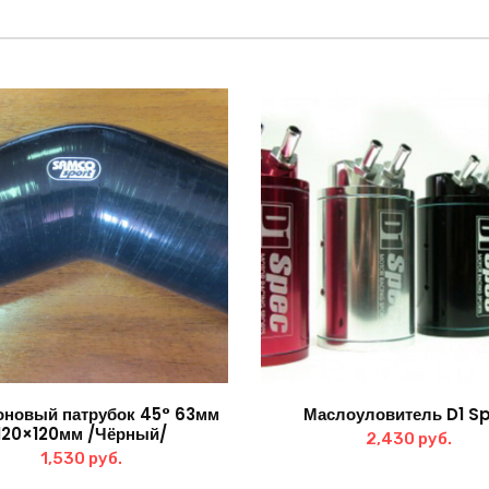
новый патрубок 45° 63мм
Маслоуловитель D1 S
120×120мм /Чёрный/
2,430
руб.
1,530
руб.