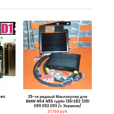
pec
25-ти рядный Маслокулер для
BMW N54 N55 турбо 135i E82 335i
E90 E92 E93 /с Экраном/
21,150
руб.