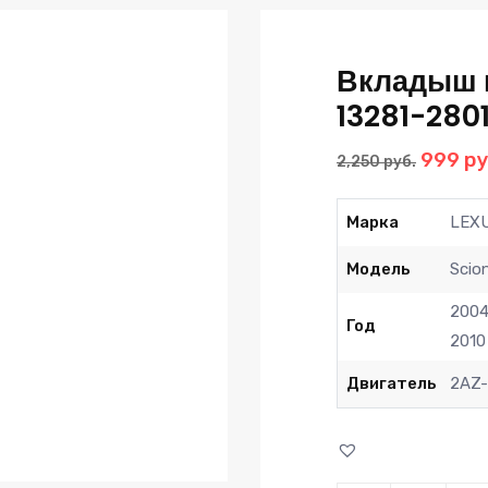
Вкладыш 
13281-2801
Перво
999
ру
2,250
руб.
цена
соста
Марка
LEX
2,250 р
Модель
Scio
200
Год
2010
Двигатель
2AZ