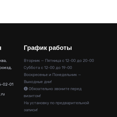
ы
График работы
ква,
Вторник — Пятница с 12-00 до 20-00
роезд,
Суббота с 12-00 до 19-00
Воскресенье и Понедельник —
Выходные дни!
6-02-01
Обязательно звоните перед
.ru
визитом!
На установку по предварительной
записи!