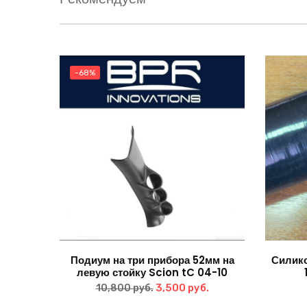
-68%
Подиум на три прибора 52мм на
Силико
левую стойку Scion tC 04-10
Первоначальная
Текущая
3,500
руб.
10,800
руб.
цена
цена: