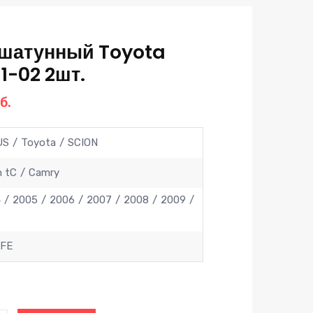
шатунный Toyota
1-02 2шт.
начальная
Текущая
б.
цена:
вляла
999 руб..
US
Toyota
SCION
уб..
n tC
Camry
4
2005
2006
2007
2008
2009
-FE