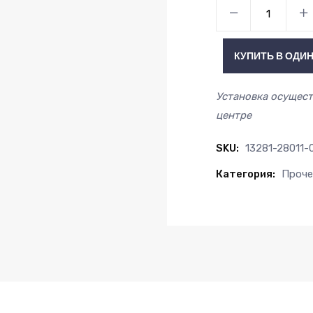
Вкладыш
шатунный
Toyota
КУПИТЬ В ОДИН
13281-
28011-
Установка осущест
02
центре
2шт.
quantity
SKU:
13281-28011-
Категория:
Проче