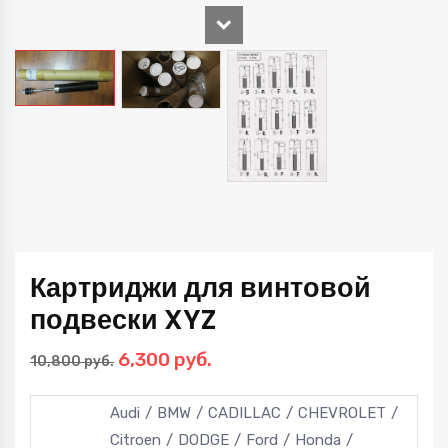
Картриджи для винтовой
подвески XYZ
Первоначальная
Текущая
6,300
руб.
10,800
руб.
цена
цена:
составляла
6,300 руб..
Audi
BMW
CADILLAC
CHEVROLET
10,800 руб..
Citroen
DODGE
Ford
Honda