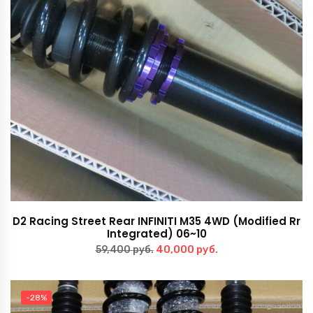
D2 Racing Street Rear INFINITI M35 4WD (Modified Rr
Integrated) 06~10
Первоначальная
Текущая
40,000
руб.
59,400
руб.
цена
цена:
составляла
40,000 руб..
-28%
59,400 руб..