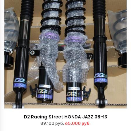
D2 Racing Street HONDA JAZZ 08~13
Первоначальная
Текущая
65,000
руб.
89,100
руб.