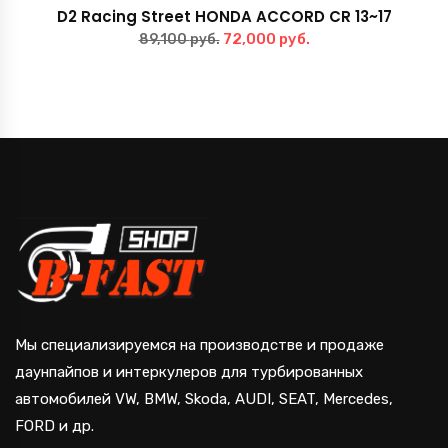
D2 Racing Street HONDA ACCORD CR 13~17
Первоначальная
Текущая
72,000
руб.
89,100
руб.
цена
цена:
составляла
72,000 руб..
89,100 руб..
Мы специализируемся на производстве и продаже
даунпайпов и интеркулеров для турбированных
автомобилей VW, BMW, Skoda, AUDI, SEAT, Mercedes,
FORD и др.