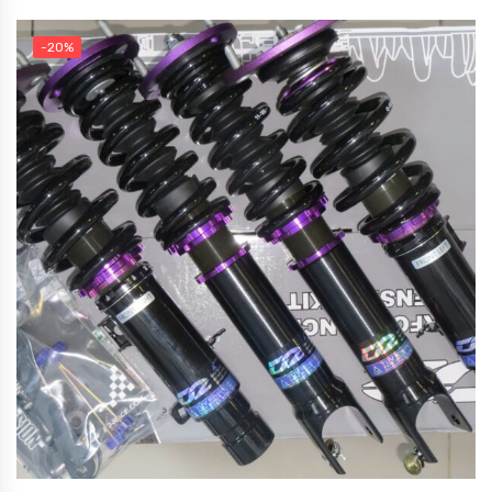
цена
цена:
составляла
65,000 руб..
-20%
89,100 руб..