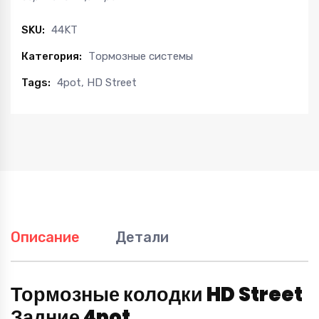
поршневых
суппортов
SKU:
44KT
D2,
Категория:
Тормозные системы
XYZ,
K-
Tags:
4pot
,
HD Street
Sport
и
аналогов
quantity
Описание
Детали
Тормозные колодки HD Street
Задние 4pot