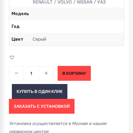
RENAULT
VOLVO
NISSAN
УАЗ
Модель
Год
Цвет
Серый
Тормозные
В КОРЗИНУ
колодки
HD
КУПИТЬ В ОДИН КЛИК
Street
для
ЗАКАЗАТЬ С УСТАНОВКОЙ
задних
4-
Установка осуществляется в Москве в нашем
х
сервисном центре