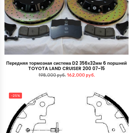
Передняя тормозная система D2 356х32мм 6 поршней
TOYOTA LAND CRUISER 200 07~15
Первоначальная
Текущая
162,000
руб.
198,000
руб.
цена
цена:
составляла
162,000 руб..
-25%
198,000 руб..