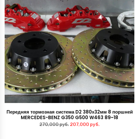
Передняя тормозная система D2 380х32мм 8 поршней
MERCEDES-BENZ G350 G500 W463 89~18
Первоначальная
Текущая
207,000
руб.
270,000
руб.
цена
цена: