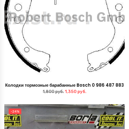
Колодки тормозные барабанные Bosch 0 986 487 883
Первоначальная
Текущая
1,350
руб.
1,800
руб.
цена
цена:
составляла
1,350 руб..
-24%
1,800 руб..