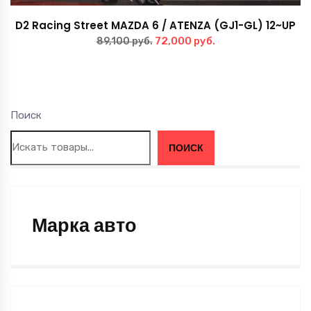
D2 Racing Street MAZDA 6 / ATENZA (GJ1-GL) 12~UP
Первоначальная
Текущая
72,000
руб.
89,100
руб.
цена
цена:
составляла
72,000 руб..
89,100 руб..
Поиск
ПОИСК
Марка авто