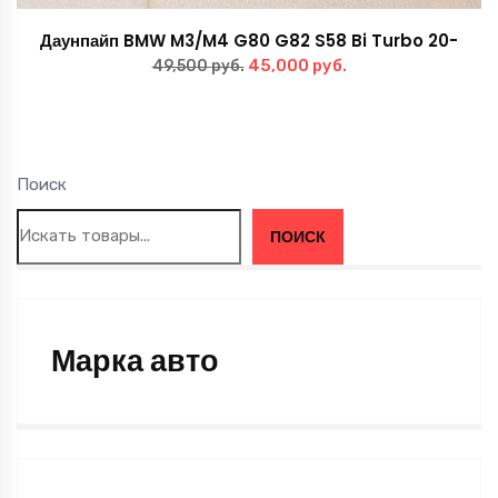
Даунпайп BMW M3/M4 G80 G82 S58 Bi Turbo 20-
Первоначальная
Текущая
45,000
руб.
49,500
руб.
цена
цена:
составляла
45,000 руб..
49,500 руб..
Поиск
ПОИСК
Марка авто