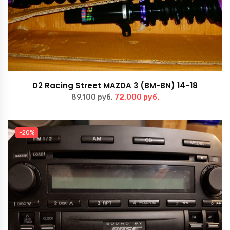
D2 Racing Street MAZDA 3 (BM-BN) 14~18
Первоначальная
Текущая
72,000
руб.
89,100
руб.
цена
цена:
составляла
72,000 руб..
-20%
89,100 руб..