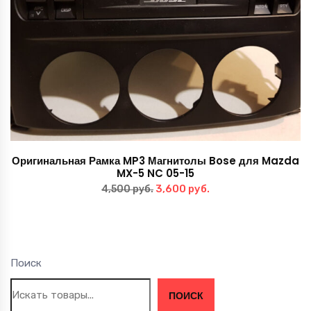
Оригинальная Рамка MP3 Магнитолы Bose для Mazda
MX-5 NC 05-15
Первоначальная
Текущая
3,600
руб.
4,500
руб.
цена
цена:
составляла
3,600 руб..
4,500 руб..
Поиск
ПОИСК