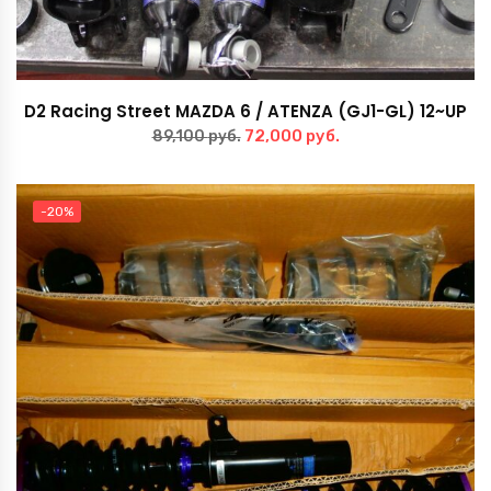
D2 Racing Street MAZDA 6 / ATENZA (GJ1-GL) 12~UP
Первоначальная
Текущая
72,000
руб.
89,100
руб.
цена
цена:
составляла
72,000 руб..
-20%
89,100 руб..