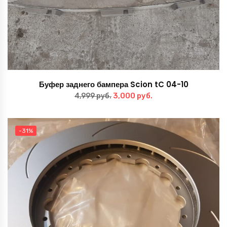
Буфер заднего бампера Scion tC 04-10
Первоначальная
Текущая
3,000
руб.
4,999
руб.
цена
цена:
составляла
3,000 руб..
-31%
4,999 руб..