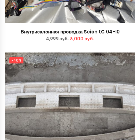
Внутрисалонная проводка Scion tC 04-10
Первоначальная
Текущая
3,000
руб.
4,999
руб.
цена
цена:
составляла
3,000 руб..
-40%
4,999 руб..