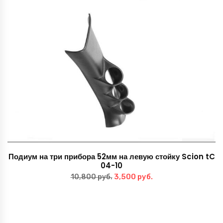
Подиум на три прибора 52мм на левую стойку Scion tC
04-10
Первоначальная
Текущая
3,500
руб.
10,800
руб.
цена
цена:
составляла
3,500 руб..
10,800 руб..