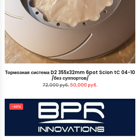
Тормозная система D2 355x32mm 6pot Scion tC 04-10
/без суппортов/
Первоначальная
Текущая
50,000
руб.
72,000
руб.
цена
цена:
составляла
50,000 руб..
-68%
72,000 руб..