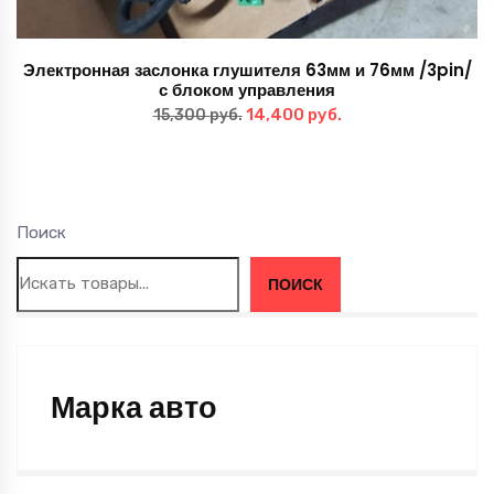
Электронная заслонка глушителя 63мм и 76мм /3pin/
с блоком управления
Первоначальная
Текущая
14,400
руб.
15,300
руб.
цена
цена:
составляла
14,400 руб..
15,300 руб..
Поиск
ПОИСК
Марка авто