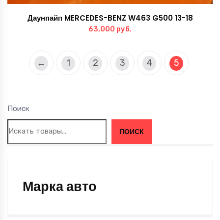
Даунпайп MERCEDES-BENZ W463 G500 13-18
63,000
руб.
←
1
2
3
4
5
Поиск
ПОИСК
Марка авто