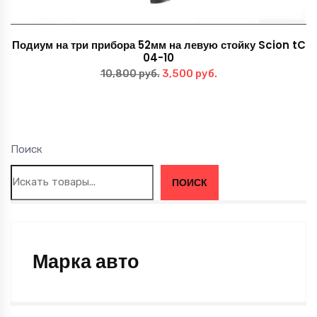
Подиум на три прибора 52мм на левую стойку Scion tC
04-10
Первоначальная
Текущая
3,500
руб.
10,800
руб.
цена
цена:
составляла
3,500 руб..
10,800 руб..
Поиск
ПОИСК
Марка авто