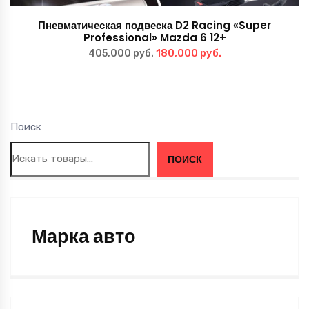
Пневматическая подвеска D2 Racing «Super
Professional» Mazda 6 12+
Первоначальная
Текущая
180,000
руб.
405,000
руб.
цена
цена:
составляла
180,000 руб..
405,000 руб..
Поиск
ПОИСК
Марка авто