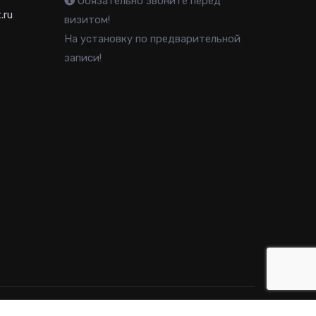
Обязательно звоните перед
.ru
визитом!
На установку по предварительной
записи!