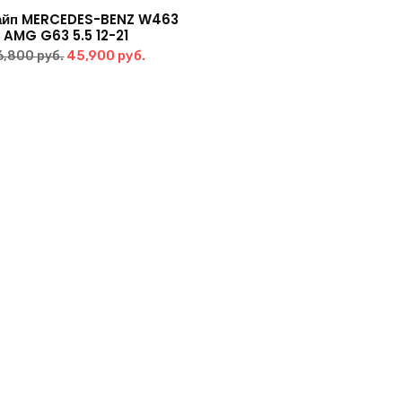
айп MERCEDES-BENZ W463
AMG G63 5.5 12-21
Первоначальная
Текущая
45,900
руб.
6,800
руб.
цена
цена:
составляла
45,900 руб..
46,800 руб..