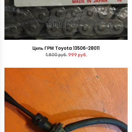
Цепь ГРМ Toyota 13506-28011
Первоначальная
Текущая
999
руб.
1,800
руб.
цена
цена:
составляла
999 руб..
1,800 руб..