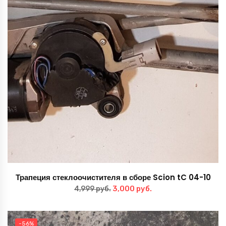
Трапеция стеклоочистителя в сборе Scion tC 04-10
Первоначальная
Текущая
3,000
руб.
4,999
руб.
цена
цена:
составляла
3,000 руб..
-56%