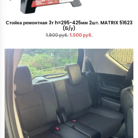
Стойка ремонтная 3т h=295-425мм 2шт. MATRIX 51623
(Б/у)
Первоначальная
Текущая
1,500
руб.
1,800
руб.
цена
цена:
составляла
1,500 руб..
1,800 руб..