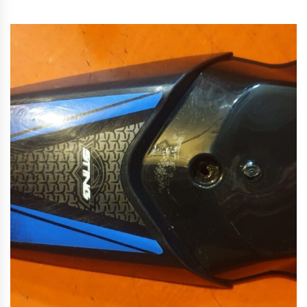
цена
цена:
составляла
999 руб..
2,250 руб..