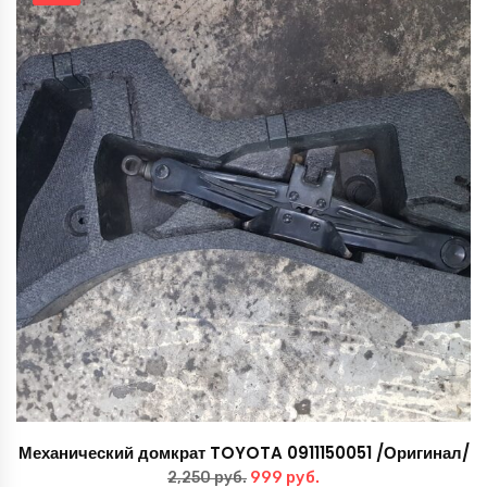
4,999 руб..
Механический домкрат TOYOTA 0911150051 /Оригинал/
Первоначальная
Текущая
999
руб.
2,250
руб.