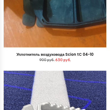
Уплотнитель воздуховода Scion tC 04-10
Первоначальная
Текущая
630
руб.
900
руб.
цена
цена:
составляла
630 руб..
900 руб..