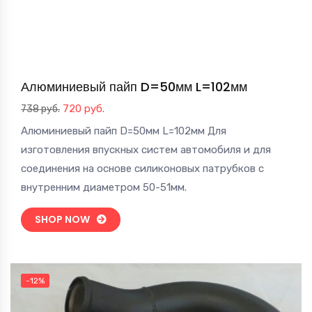
Алюминиевый пайп D=50мм L=102мм
Первоначальная
Текущая
720
руб.
738
руб.
цена
цена:
Алюминиевый пайп D=50мм L=102мм Для
составляла
720 руб..
изготовления впускных систем автомобиля и для
738 руб..
соединения на основе силиконовых патрубков с
внутренним диаметром 50-51мм.
SHOP NOW
-12%