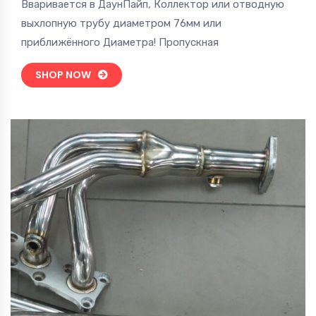
Вваривается в ДаунПайп, Коллектор или отводную
16,200 руб..
выхлопную трубу диаметром 76мм или
приближённого Диаметра! Пропускная
SHOP NOW