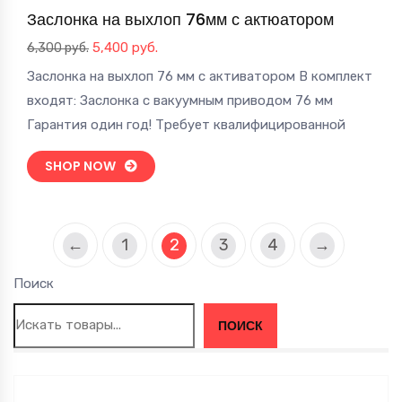
Заслонка на выхлоп 76мм с актюатором
Первоначальная
Текущая
5,400
руб.
6,300
руб.
цена
цена:
Заслонка на выхлоп 76 мм с активатором В комплект
составляла
5,400 руб..
входят: Заслонка с вакуумным приводом 76 мм
6,300 руб..
Гарантия один год! Требует квалифицированной
SHOP NOW
←
1
2
3
4
→
Поиск
ПОИСК