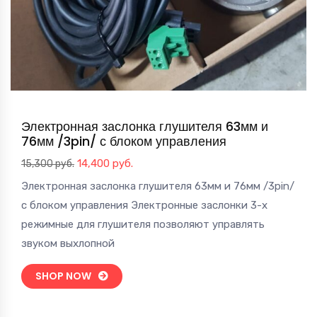
Электронная заслонка глушителя 63мм и
76мм /3pin/ с блоком управления
Первоначальная
Текущая
14,400
руб.
15,300
руб.
цена
цена:
Электронная заслонка глушителя 63мм и 76мм /3pin/
составляла
14,400 руб..
с блоком управления Электронные заслонки 3-х
15,300 руб..
режимные для глушителя позволяют управлять
звуком выхлопной
SHOP NOW