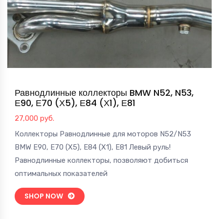
Равнодлинные коллекторы BMW N52, N53,
Е90, Е70 (Х5), Е84 (Х1), Е81
27,000
руб.
Коллекторы Равнодлинные для моторов N52/N53
BMW Е90, Е70 (Х5), Е84 (Х1), Е81 Левый руль!
Равнодлинные коллекторы, позволяют добиться
оптимальных показателей
SHOP NOW