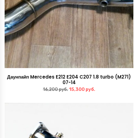
Даунпайп Mercedes E212 E204 C207 1.8 turbo (M271)
07-14
Первоначальная
Текущая
15,300
руб.
16,200
руб.
цена
цена:
составляла
15,300 руб..
16,200 руб..