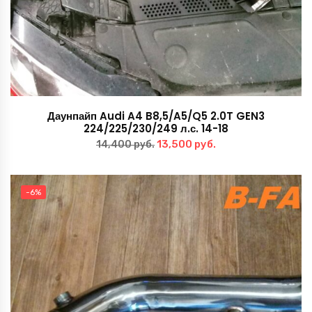
Даунпайп Audi A4 B8,5/A5/Q5 2.0T GEN3
224/225/230/249 л.с. 14-18
Первоначальная
Текущая
13,500
руб.
14,400
руб.
цена
цена:
составляла
13,500 руб..
-6%
14,400 руб..