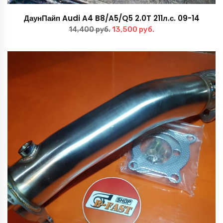
ДаунПайп Audi A4 B8/A5/Q5 2.0T 211л.с. 09-14
Первоначальная
Текущая
13,500
руб.
14,400
руб.
цена
цена:
составляла
13,500 руб..
14,400 руб..