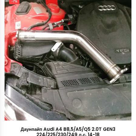
-7%
14,400 руб..
Даунпайп Audi A4 B8,5/A5/Q5 2.0T GEN3
224/225/230/249 л.с. 14-18