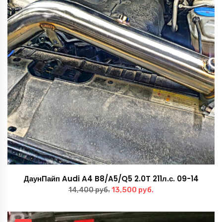
ДаунПайп Audi A4 B8/A5/Q5 2.0T 211л.с. 09-14
Первоначальная
Текущая
13,500
руб.
14,400
руб.
цена
цена:
составляла
13,500 руб..