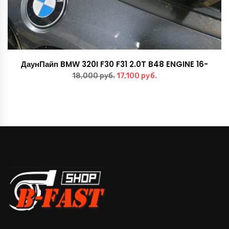
ДаунПайп BMW 320I F30 F31 2.0T B48 ENGINE 16-
Первоначальная
Текущая
17,100
руб.
18,000
руб.
цена
цена:
составляла
17,100 руб..
18,000 руб..