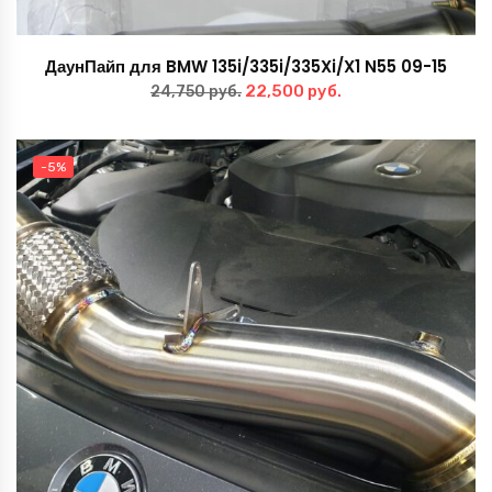
ДаунПайп для BMW 135i/335i/335Xi/X1 N55 09-15
Первоначальная
Текущая
22,500
руб.
24,750
руб.
цена
цена:
составляла
22,500 руб..
-5%
24,750 руб..