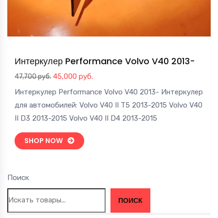
Интеркулер Performance Volvo V40 2013-
Первоначальная
Текущая
45,000
руб.
47,700
руб.
цена
цена:
Интеркулер Performance Volvo V40 2013- Интеркулер
составляла
45,000 руб..
для автомобилей: Volvo V40 II T5 2013-2015 Volvo V40
47,700 руб..
II D3 2013-2015 Volvo V40 II D4 2013-2015
SHOP NOW
Поиск
ПОИСК