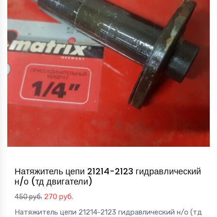
Натяжитель цепи 21214-2123 гидравлический
н/о (тд двигатели)
Первоначальная
Текущая
270
руб.
450
руб.
цена
цена:
Натяжитель цепи 21214-2123 гидравлический н/о (тд