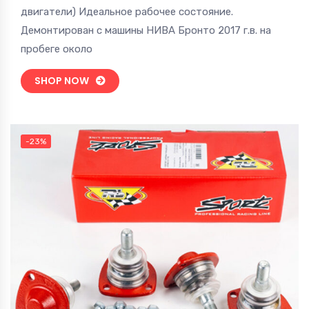
составляла
270 руб..
двигатели) Идеальное рабочее состояние.
450 руб..
Демонтирован с машины НИВА Бронто 2017 г.в. на
пробеге около
SHOP NOW
-23%