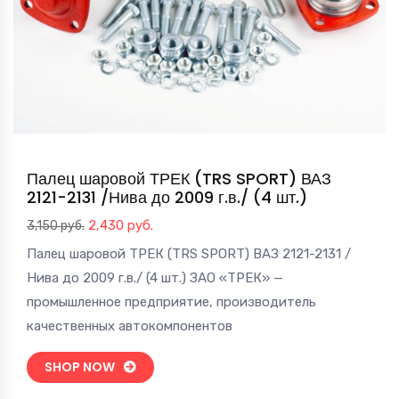
Палец шаровой ТРЕК (TRS SPORT) ВАЗ
2121-2131 /Нива до 2009 г.в./ (4 шт.)
Первоначальная
Текущая
2,430
руб.
3,150
руб.
цена
цена:
Палец шаровой ТРЕК (TRS SPORT) ВАЗ 2121-2131 /
составляла
2,430 руб..
Нива до 2009 г.в./ (4 шт.) ЗАО «ТРЕК» —
3,150 руб..
промышленное предприятие, производитель
качественных автокомпонентов
SHOP NOW