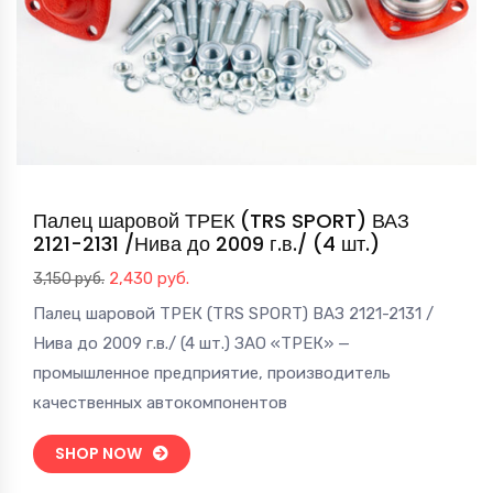
Палец шаровой ТРЕК (TRS SPORT) ВАЗ
2121-2131 /Нива до 2009 г.в./ (4 шт.)
Первоначальная
Текущая
2,430
руб.
3,150
руб.
цена
цена:
Палец шаровой ТРЕК (TRS SPORT) ВАЗ 2121-2131 /
составляла
2,430 руб..
Нива до 2009 г.в./ (4 шт.) ЗАО «ТРЕК» —
3,150 руб..
промышленное предприятие, производитель
качественных автокомпонентов
SHOP NOW