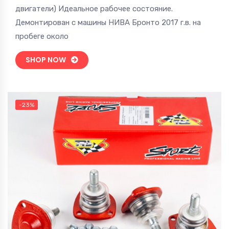
составляла
270 руб..
двигатели) Идеальное рабочее состояние.
450 руб..
Демонтирован с машины НИВА Бронто 2017 г.в. на
пробеге около
SHOP NOW
-23%