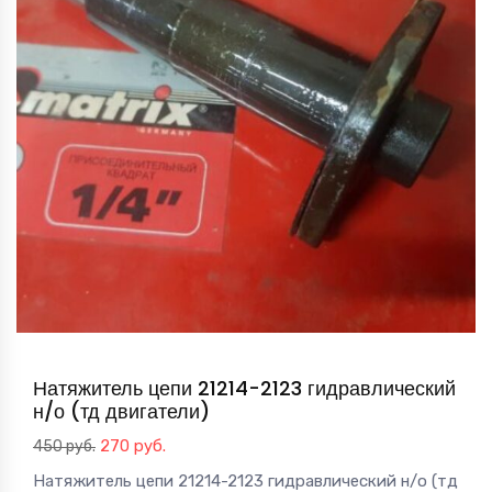
Натяжитель цепи 21214-2123 гидравлический
н/о (тд двигатели)
Первоначальная
Текущая
270
руб.
450
руб.
цена
цена:
Натяжитель цепи 21214-2123 гидравлический н/о (тд