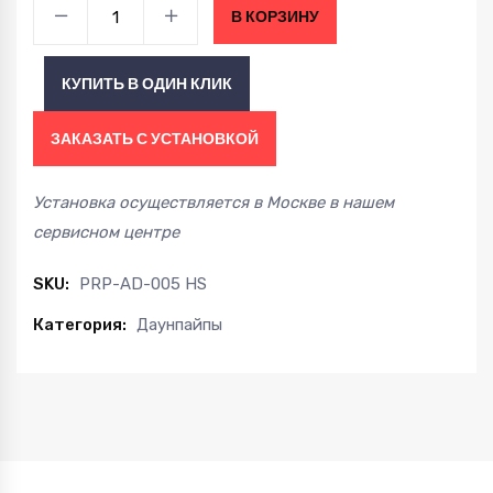
Даунпайп
В КОРЗИНУ
AUDI
TTRS
КУПИТЬ В ОДИН КЛИК
8J
09-
ЗАКАЗАТЬ С УСТАНОВКОЙ
14
/
Установка осуществляется в Москве в нашем
RS3
сервисном центре
8P
11-
SKU:
PRP-AD-005 HS
13
Категория:
Даунпайпы
/
RSQ3
2.5
TFSI
13-
18