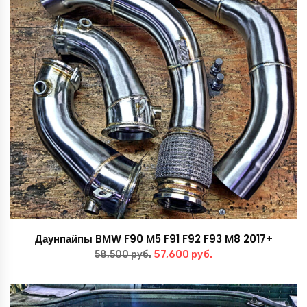
Даунпайпы BMW F90 M5 F91 F92 F93 M8 2017+
Первоначальная
Текущая
57,600
руб.
58,500
руб.
цена
цена:
составляла
57,600 руб..