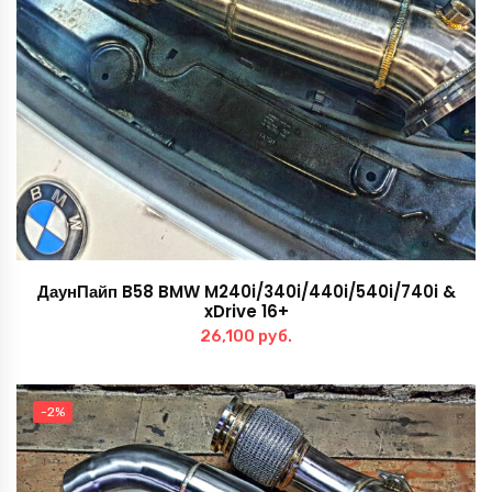
ДаунПайп B58 BMW M240i/340i/440i/540i/740i &
xDrive 16+
26,100
руб.
-2%