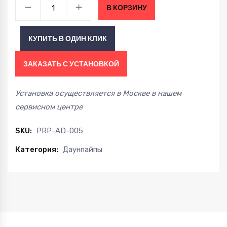
Даунпайп
В КОРЗИНУ
AUDI
TTRS
КУПИТЬ В ОДИН КЛИК
8J
09-
ЗАКАЗАТЬ С УСТАНОВКОЙ
14
/
Установка осуществляется в Москве в нашем
RS3
сервисном центре
8P
11-
SKU:
PRP-AD-005
13
Категория:
Даунпайпы
/
RSQ3
2.5
TFSI
13-
18