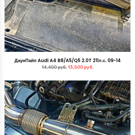
ДаунПайп Audi A4 B8/A5/Q5 2.0T 211л.с. 09-14
Первоначальная
Текущая
13,500
руб.
14,400
руб.
цена
цена:
составляла
13,500 руб..
14,400 руб..