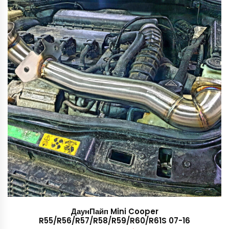
58,500 руб..
ДаунПайп Mini Cooper
R55/R56/R57/R58/R59/R60/R61S 07-16