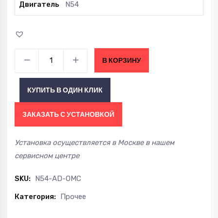
Двигатель
N54
Адаптер
В КОРЗИНУ
для
маслокулера
КУПИТЬ В ОДИН КЛИК
BMW
E36
ЗАКАЗАТЬ С УСТАНОВКОЙ
Euro
E82
Установка осуществляется в Москве в нашем
E9X
сервисном центре
135/335
E46
SKU:
N54-AD-OMC
M3
Категория:
Прочее
E90
E92