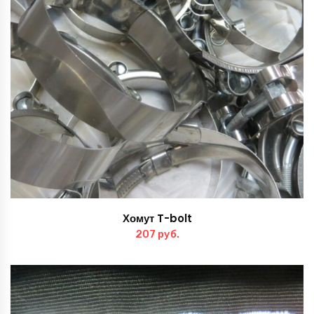
Хомут T-bolt
207
руб.