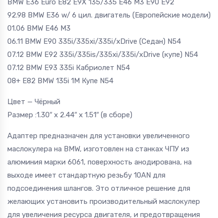
BMW E36 Euro E82 E9X 135/335 E46 M3 E90 E92
92.98 BMW E36 w/ 6 цил. двигатель (Европейские модели)
01.06 BMW E46 M3
06.11 BMW E90 335i/335xi/335i/xDrive (Седан) N54
07.12 BMW E92 335i/335is/335xi/335i/xDrive (купе) N54
07.12 BMW E93 335i Кабриолет N54
08+ E82 BMW 135i 1M Купе N54
Цвет — Чёрный
Размер :1.30″ x 2.44″ x 1.51″ (в сборе)
Адаптер предназначен для установки увеличенного
маслокулера на BMW, изготовлен на станках ЧПУ из
алюминия марки 6061, поверхность анодирована, на
выходе имеет стандартную резьбу 10AN для
подсоединения шлангов. Это отличное решение для
желающих установить производительный маслокулер
для увеличения ресурса двигателя, и предотвращения