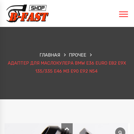
ГЛАВНАЯ
ПРОЧЕЕ
АДАПТЕР ДЛЯ МАСЛОКУЛЕРА BMW E36 EURO E82 E9X
135/335 E46 M3 E90 E92 N54