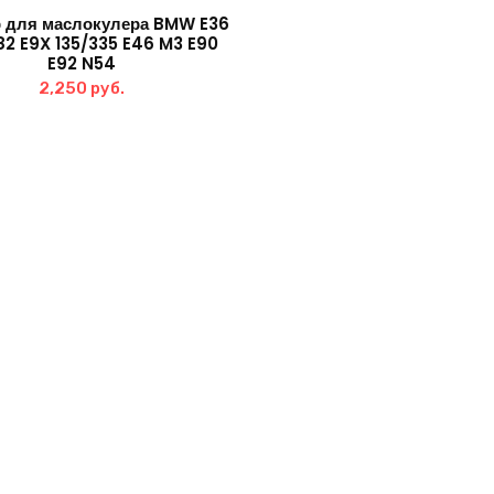
р для маслокулера BMW E36
82 E9X 135/335 E46 M3 E90
E92 N54
2,250
руб.