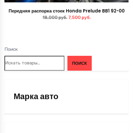
Передняя распорка стоек Honda Prelude BB1 92-00
Первоначальная
Текущая
7,500
руб.
18,000
руб.
цена
цена:
составляла
7,500 руб..
18,000 руб..
Поиск
ПОИСК
Марка авто