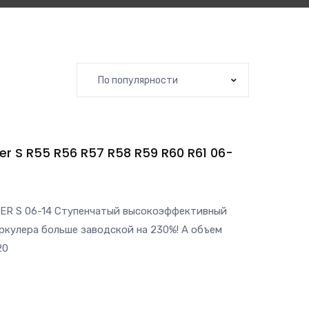
По популярности
er S R55 R56 R57 R58 R59 R60 R61 06-
PER S 06-14 Ступенчатый высокоэффективный
кулера больше заводской на 230%! А объем
20