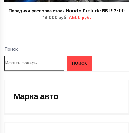
Передняя распорка стоек Honda Prelude BB1 92-00
Первоначальная
Текущая
7,500
руб.
18,000
руб.
цена
цена:
составляла
7,500 руб..
18,000 руб..
Поиск
ПОИСК
Марка авто