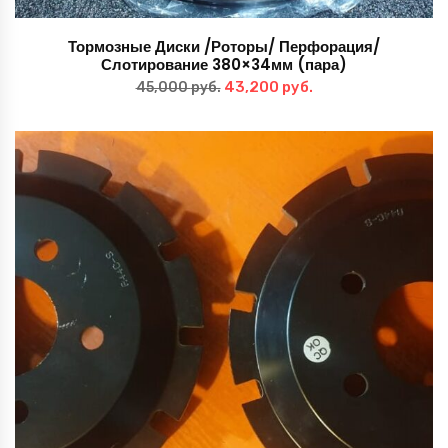
Тормозные Диски /Роторы/ Перфорация/
Слотирование 380×34мм (пара)
Первоначальная
Текущая
43,200
руб.
45,000
руб.
цена
цена:
составляла
43,200 руб..
45,000 руб..