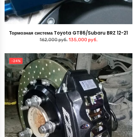
Тормозная система Toyota GT86/Subaru BRZ 12-21
Первоначальная
Текущая
135,000
руб.
162,000
руб.
цена
цена:
составляла
135,000 руб..
-24%
162,000 руб..