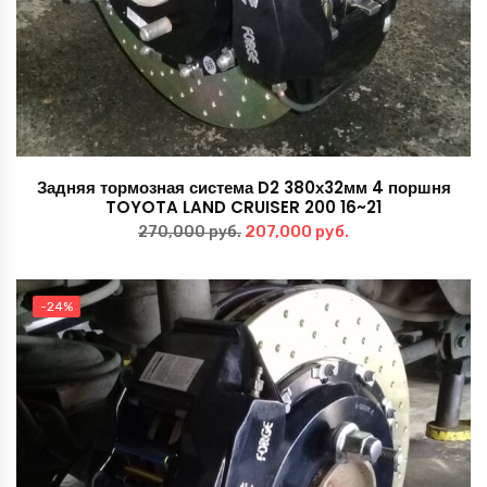
Задняя тормозная система D2 380х32мм 4 поршня
TOYOTA LAND CRUISER 200 16~21
Первоначальная
Текущая
207,000
руб.
270,000
руб.
цена
цена:
составляла
207,000 руб..
-24%
270,000 руб..