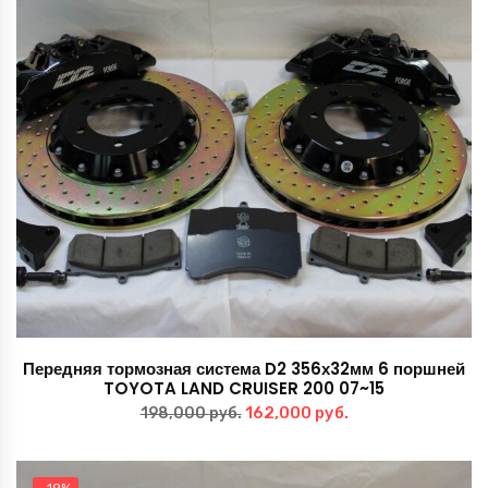
Передняя тормозная система D2 356х32мм 6 поршней
TOYOTA LAND CRUISER 200 07~15
Первоначальная
Текущая
162,000
руб.
198,000
руб.
цена
цена:
составляла
162,000 руб..
-19%