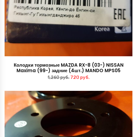
Колодки тормозные MAZDA RX-8 (03-) NISSAN
Maxima (99-) задние (4шт.) MANDO MPS05
Первоначальная
Текущая
720
руб.
1,260
руб.
цена
цена:
составляла
720 руб..
1,260 руб..