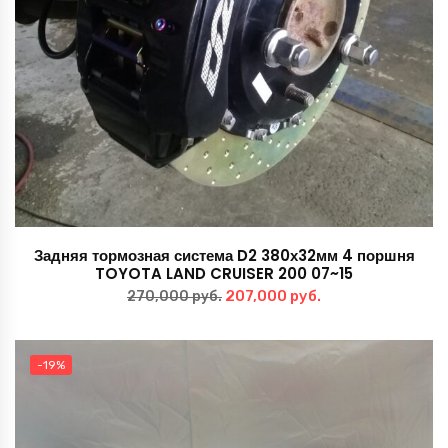
Задняя тормозная система D2 380х32мм 4 поршня
TOYOTA LAND CRUISER 200 07~15
Первоначальная
Текущая
207,000
руб.
270,000
руб.
цена
цена:
составляла
207,000 руб..
-19%
270,000 руб..