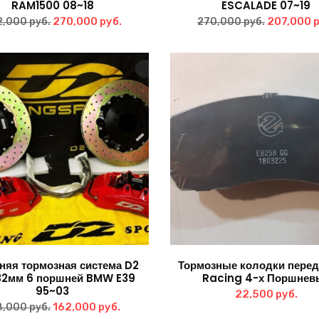
RAM1500 08~18
ESCALADE 07~19
Первоначальная
Текущая
Первонач
270,000
руб.
207,000
р
2,000
руб.
270,000
руб.
цена
цена:
цена
составляла
270,000 руб..
составля
342,000 руб..
270,000 р
няя тормозная система D2
Тормозные колодки перед
32мм 6 поршней BMW E39
Racing 4-х Поршнев
95~03
22,500
руб.
Первоначальная
Текущая
162,000
руб.
8,000
руб.