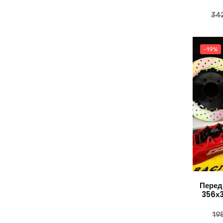
34
-19%
Перед
356х
19