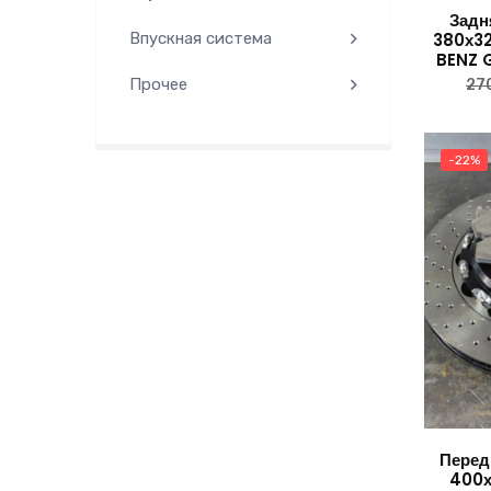
Задн
380х3
Впускная система
BENZ 
Прочее
27
-22%
Перед
400х