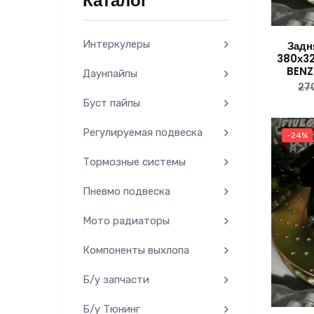
Каталог
Интеркулеры
Задн
380х3
BENZ
Даунпайпы
27
Буст пайпы
Регулируемая подвеска
-24%
Тормозные системы
Пневмо подвеска
Мото радиаторы
Компоненты выхлопа
Б/у запчасти
Б/у Тюнинг