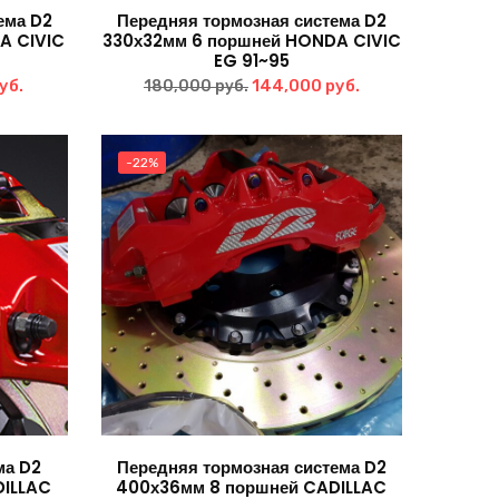
ема D2
Передняя тормозная система D2
A CIVIC
330х32мм 6 поршней HONDA CIVIC
EG 91~95
альная
Текущая
Первоначальная
Текущая
уб.
144,000
руб.
180,000
руб.
цена:
цена
цена:
ла
135,000 руб..
составляла
144,000 руб..
-22%
уб..
180,000 руб..
ма D2
Передняя тормозная система D2
DILLAC
400х36мм 8 поршней CADILLAC