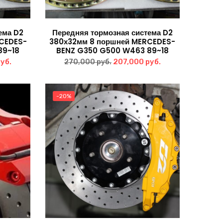
ема D2
Передняя тормозная система D2
CEDES-
380х32мм 8 поршней MERCEDES-
89~18
BENZ G350 G500 W463 89~18
альная
Текущая
Первоначальная
Текущая
руб.
207,000
руб.
270,000
руб.
цена:
цена
цена:
ла
270,000 руб..
составляла
207,000 руб..
-20%
уб..
270,000 руб..