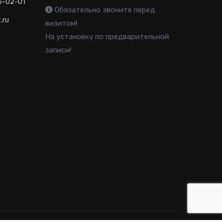
6-02-01
Обязательно звоните перед
.ru
визитом!
На установку по предварительной
записи!