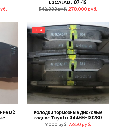
ESCALADE 07~19
альная
Текущая
Первоначальная
Текущая
уб.
270,000
руб.
342,000
руб.
цена:
цена
цена:
ла
207,000 руб..
составляла
270,000 руб..
-15%
уб..
342,000 руб..
ние D2
Колодки тормозные дисковые
ые
задние Toyota 04466-30280
Первоначальная
Текущая
7,650
руб.
9,000
руб.
цена
цена: