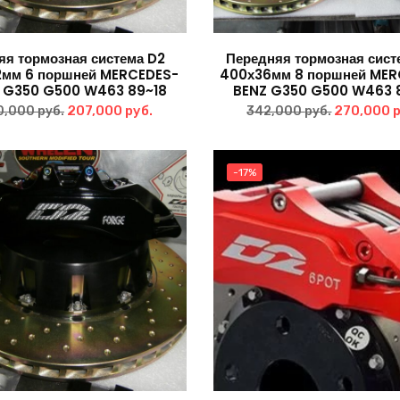
яя тормозная система D2
Передняя тормозная сист
2мм 6 поршней MERCEDES-
400х36мм 8 поршней MER
 G350 G500 W463 89~18
BENZ G350 G500 W463 
Первоначальная
Текущая
Первонач
207,000
руб.
270,000
0,000
руб.
342,000
руб.
цена
цена:
цена
составляла
207,000 руб..
составля
-17%
270,000 руб..
342,000 р