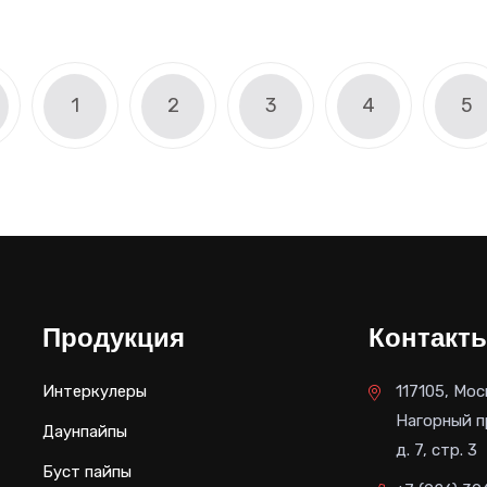
цена
цена:
составляла
162,000 руб..
198,000 руб..
1
2
3
4
5
Продукция
Контакт
Интеркулеры
117105, Мос
Нагорный п
Даунпайпы
д. 7, стр. 3
Буст пайпы