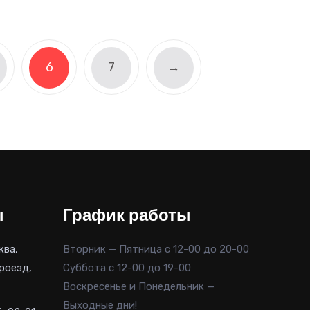
составляла
7,650 руб..
9,000 руб..
6
7
→
ы
График работы
ква,
Вторник — Пятница с 12-00 до 20-00
роезд,
Суббота с 12-00 до 19-00
Воскресенье и Понедельник —
Выходные дни!