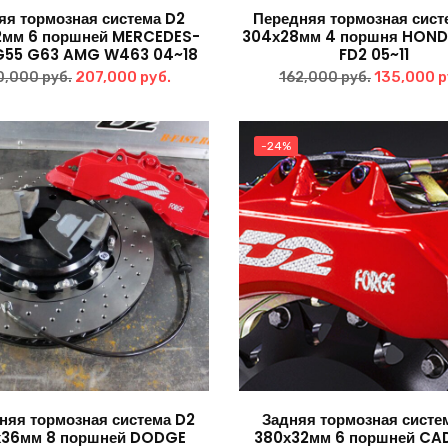
яя тормозная система D2
Передняя тормозная сист
2мм 6 поршней MERCEDES-
304х28мм 4 поршня HOND
G55 G63 AMG W463 04~18
FD2 05~11
Первоначальная
Текущая
Первонач
207,000
руб.
135,000
р
0,000
руб.
162,000
руб.
цена
цена:
цена
составляла
207,000 руб..
составля
-24%
270,000 руб..
162,000 р
няя тормозная система D2
Задняя тормозная систе
36мм 8 поршней DODGE
380х32мм 6 поршней CA