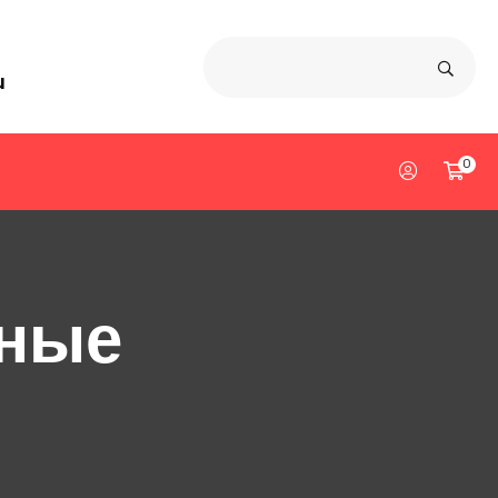
u
0
ные