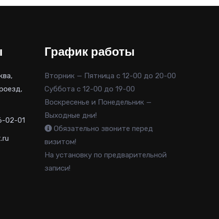
ы
График работы
ква,
Вторник — Пятница с 12-00 до 20-00
роезд,
Суббота с 12-00 до 19-00
Воскресенье и Понедельник —
Выходные дни!
6-02-01
Обязательно звоните перед
.ru
визитом!
На установку по предварительной
записи!