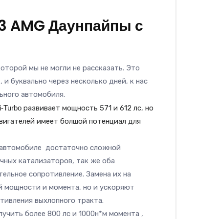
3 AMG Даунпайпы с
которой мы не могли не рассказать. Это
 , и буквально через несколько дней, к нас
льного автомобиля.
i-Turbo
развивает мощность 57
1
и 6
1
2 лс, но
вигателей имеет болшой потенциал для
м автомобиле достаточно сложной
ичных катализаторов, так же оба
ельное сопротивление. Замена их на
й мощности и момента, но и ускоряют
тивления выхлопного тракта.
лучить более 800 лс и
1
000н*м момента ,