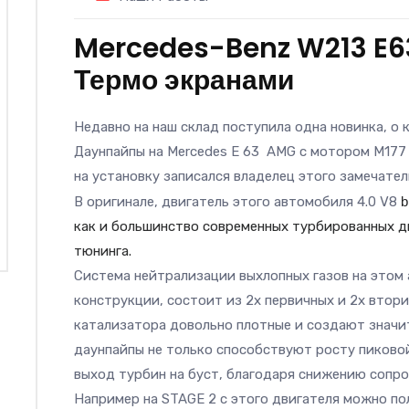
Mercedes-Benz W213 E6
Термо экранами
Недавно на наш склад поступила одна новинка, о 
Даунпайпы на Mercedes E 63 AMG с мотором M
1
77
на установку записался владелец этого замечате
В оригинале, двигатель этого автомобиля 4.0 V8
b
как и большинство современных турбированных д
тюнинга.
Система нейтрализации выхлопных газов на это
конструкции, состоит из 2х первичных и 2х втор
катализатора довольно плотные и создают значит
даунпайпы не только способствуют росту пиково
выход турбин на буст, благодаря снижению сопро
Например на STAGE 2 с этого двигателя можно по