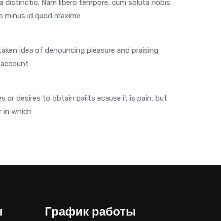
a distinctio. Nam libero tempore, cum soluta nobis
quo minus id quod maxime
staken idea of denouncing pleasure and praising
e account
 or desires to obtain paiits ecause it is pain, but
 in which
ы
График работы