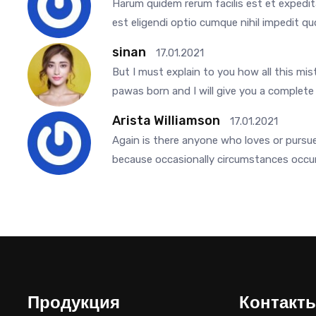
Harum quidem rerum facilis est et expedit
est eligendi optio cumque nihil impedit 
sinan
17.01.2021
But I must explain to you how all this mi
pawas born and I will give you a complet
Arista Williamson
17.01.2021
Again is there anyone who loves or pursues
because occasionally circumstances occur
Продукция
Контакт