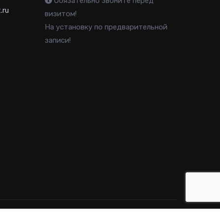
Обязательно звоните перед
.ru
визитом!
На установку по предварительной
записи!